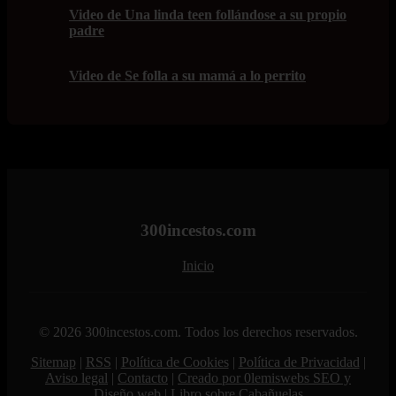
Video de Una linda teen follándose a su propio
padre
Video de Se folla a su mamá a lo perrito
300incestos.com
Inicio
© 2026 300incestos.com. Todos los derechos reservados.
Sitemap
|
RSS
|
Política de Cookies
|
Política de Privacidad
|
Aviso legal
|
Contacto
|
Creado por 0lemiswebs SEO y
Diseño web
|
Libro sobre Cabañuelas