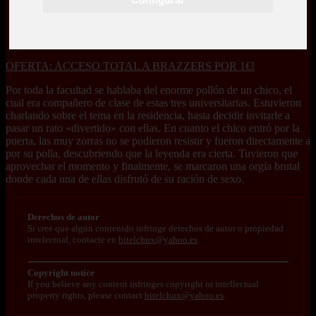
OFERTA: ACCESO TOTAL A BRAZZERS POR 1€!
Por toda la facultad se hablaba del enorme pollón de un chico, el
cual era compañero de clase de estas tres universitarias. Estuvieron
charlando sobre el tema en la residencia, hasta decidir invitarle a
pasar un rato «divertido» con ellas. En cuanto el chico entró por la
puerta, las muy zorras no se pudieron resistir y fueron directamente a
por su polla, descubriendo que la leyenda era cierta. Tuvieron que
aprovechar el momento y finalmente, se marcaron una orgía brutal
donde cada una de ellas disfrutó de su ración de sexo.
Derechos de autor
Si cree que algún contenido infringe derechos de autor o propiedad
intelectual, contacte en
bitelchux@yahoo.es
.
Copyright notice
If you believe any content infringes copyright or intellectual
property rights, please contact
bitelchux@yahoo.es
.