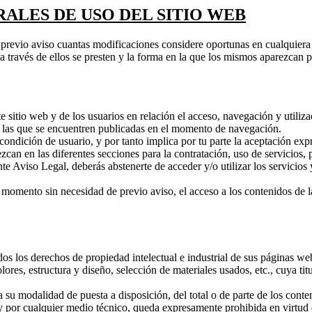
ALES DE USO DEL SITIO WEB
 previo aviso cuantas modificaciones considere oportunas en cualquiera 
 a través de ellos se presten y la forma en la que los mismos aparezcan 
tio web y de los usuarios en relación el acceso, navegación y utilizaci
es las que se encuentren publicadas en el momento de navegación.
ondición de usuario, y por tanto implica por tu parte la aceptación exp
ezcan en las diferentes secciones para la contratación, uso de servicios, 
nte Aviso Legal, deberás abstenerte de acceder y/o utilizar los servicio
momento sin necesidad de previo aviso, el acceso a los contenidos de la 
odos los derechos de propiedad intelectual e industrial de sus páginas we
res, estructura y diseño, selección de materiales usados, etc., cuya titu
a su modalidad de puesta a disposición, del total o de parte de los cont
 y por cualquier medio técnico, queda expresamente prohibida en virtud 