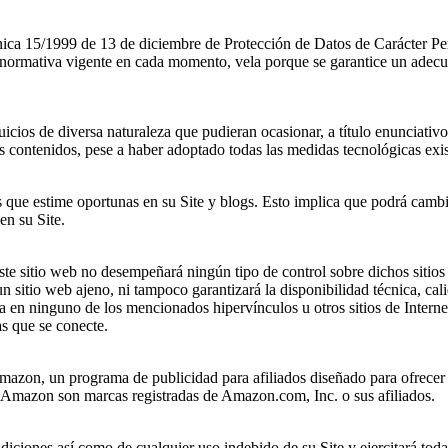
ánica 15/1999 de 13 de diciembre de Protección de Datos de Carácter Pe
 normativa vigente en cada momento, vela porque se garantice un adecua
cios de diversa naturaleza que pudieran ocasionar, a título enunciativo:
os contenidos, pese a haber adoptado todas las medidas tecnológicas exist
s que estime oportunas en su Site y blogs. Esto implica que podrá cambia
en su Site.
 Este sitio web no desempeñará ningún tipo de control sobre dichos sitio
 sitio web ajeno, ni tampoco garantizará la disponibilidad técnica, calid
a en ninguno de los mencionados hipervínculos u otros sitios de Intern
as que se conecte.
 Amazon, un programa de publicidad para afiliados diseñado para ofrece
 Amazon son marcas registradas de Amazon.com, Inc. o sus afiliados.
ndiciones así como de cualquier uso indebido de su Site y ejercitará toda