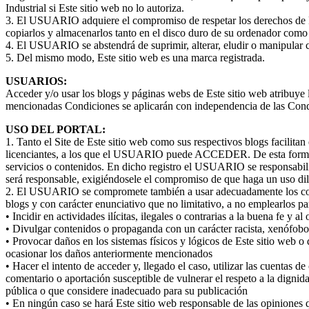
Industrial si Este sitio web no lo autoriza.
3. El USUARIO adquiere el compromiso de respetar los derechos de Propi
copiarlos y almacenarlos tanto en el disco duro de su ordenador como e
4. El USUARIO se abstendrá de suprimir, alterar, eludir o manipular c
5. Del mismo modo, Este sitio web es una marca registrada.
USUARIOS:
Acceder y/o usar los blogs y páginas webs de Este sitio web atribuye
mencionadas Condiciones se aplicarán con independencia de las Cond
USO DEL PORTAL:
1. Tanto el Site de Este sitio web como sus respectivos blogs facilitan
licenciantes, a los que el USUARIO puede ACCEDER. De esta forma, el
servicios o contenidos. En dicho registro el USUARIO se responsabili
será responsable, exigiéndosele el compromiso de que haga un uso dil
2. El USUARIO se compromete también a usar adecuadamente los conten
blogs y con carácter enunciativo que no limitativo, a no emplearlos pa
• Incidir en actividades ilícitas, ilegales o contrarias a la buena fe y al
• Divulgar contenidos o propaganda con un carácter racista, xenófobo,
• Provocar daños en los sistemas físicos y lógicos de Este sitio web o 
ocasionar los daños anteriormente mencionados
• Hacer el intento de acceder y, llegado el caso, utilizar las cuentas d
comentario o aportación susceptible de vulnerar el respeto a la dignida
pública o que considere inadecuado para su publicación
• En ningún caso se hará Este sitio web responsable de las opiniones q