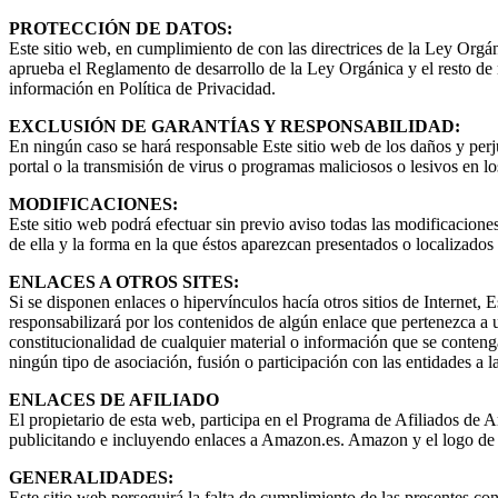
PROTECCIÓN DE DATOS:
Este sitio web, en cumplimiento de con las directrices de la Ley Org
aprueba el Reglamento de desarrollo de la Ley Orgánica y el resto de
información en Política de Privacidad.
EXCLUSIÓN DE GARANTÍAS Y RESPONSABILIDAD:
En ningún caso se hará responsable Este sitio web de los daños y perjui
portal o la transmisión de virus o programas maliciosos o lesivos en l
MODIFICACIONES:
Este sitio web podrá efectuar sin previo aviso todas las modificacione
de ella y la forma en la que éstos aparezcan presentados o localizados 
ENLACES A OTROS SITES:
Si se disponen enlaces o hipervínculos hacía otros sitios de Internet,
responsabilizará por los contenidos de algún enlace que pertenezca a un
constitucionalidad de cualquier material o información que se conteng
ningún tipo de asociación, fusión o participación con las entidades a l
ENLACES DE AFILIADO
El propietario de esta web, participa en el Programa de Afiliados de
publicitando e incluyendo enlaces a Amazon.es. Amazon y el logo de
GENERALIDADES:
Este sitio web perseguirá la falta de cumplimiento de las presentes co