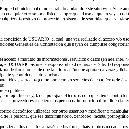
edad Intelectual e Industrial titularidad de Este sitio web. Se le autor
n cualquier otro soporte físico siempre que el uso al que lo vaya a des
ualquier dispositivo de protección o sistema de seguridad que estuviesen
 la condición de USUARIO, el cual, una vez realizado el acceso y/o uso
iciones Generales de Contratación que hayan de cumplirse obligatoria
 el acceso a multitud de informaciones, servicios o datos (en adelante, “l
 USUARIO asume la responsabilidad del uso del Site. Tal responsabili
zará de forma única de que la información que aporta sea veraz y lícit
igente y confidencial de la misma.
idos y servicios (como por ejemplo servicios de chat, foros de discus
ra:
 orden público
 pornográfico-ilegal, de apología del terrorismo o que atente contra l
de sus proveedores o de terceras personas, introducir o difundir en la re
e correo electrónico utilizadas por otros usuarios y modificar o manipular
d de la persona, que sea discriminatorio, xenófobo, racista, pornográfico
ue viertan los usuarios a través de los foros, chats, u otros mecanismo