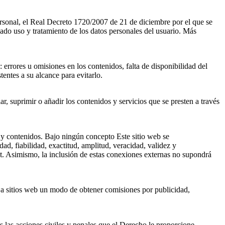
rsonal, el Real Decreto 1720/2007 de 21 de diciembre por el que se
do uso y tratamiento de los datos personales del usuario. Más
 errores u omisiones en los contenidos, falta de disponibilidad del
entes a su alcance para evitarlo.
r, suprimir o añadir los contenidos y servicios que se presten a través
s y contenidos. Bajo ningún concepto Este sitio web se
ad, fiabilidad, exactitud, amplitud, veracidad, validez y
et. Asimismo, la inclusión de estas conexiones externas no supondrá
r a sitios web un modo de obtener comisiones por publicidad,
s las acciones civiles y penales que el Derecho le proporcione.