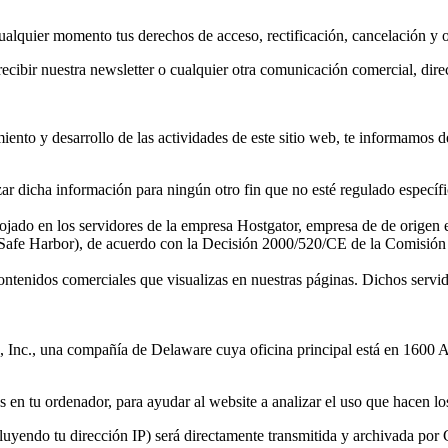
cualquier momento tus derechos de acceso, rectificación, cancelación y 
recibir nuestra newsletter o cualquier otra comunicación comercial, dir
miento y desarrollo de las actividades de este sitio web, te informamos 
izar dicha información para ningún otro fin que no esté regulado específ
 alojado en los servidores de la empresa Hostgator, empresa de de orige
(Safe Harbor), de acuerdo con la Decisión 2000/520/CE de la Comisión d
 contenidos comerciales que visualizas en nuestras páginas. Dichos servid
e, Inc., una compañía de Delaware cuya oficina principal está en 160
 en tu ordenador, para ayudar al website a analizar el uso que hacen los
luyendo tu dirección IP) será directamente transmitida y archivada por