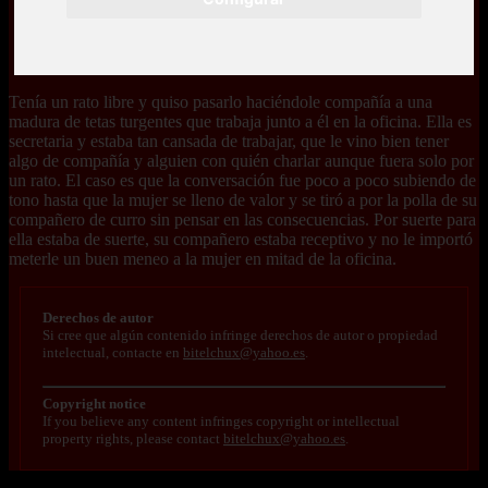
Tenía un rato libre y quiso pasarlo haciéndole compañía a una
madura de tetas turgentes que trabaja junto a él en la oficina. Ella es
secretaria y estaba tan cansada de trabajar, que le vino bien tener
algo de compañía y alguien con quién charlar aunque fuera solo por
un rato. El caso es que la conversación fue poco a poco subiendo de
tono hasta que la mujer se lleno de valor y se tiró a por la polla de su
compañero de curro sin pensar en las consecuencias. Por suerte para
ella estaba de suerte, su compañero estaba receptivo y no le importó
meterle un buen meneo a la mujer en mitad de la oficina.
Derechos de autor
Si cree que algún contenido infringe derechos de autor o propiedad
intelectual, contacte en
bitelchux@yahoo.es
.
Copyright notice
If you believe any content infringes copyright or intellectual
property rights, please contact
bitelchux@yahoo.es
.