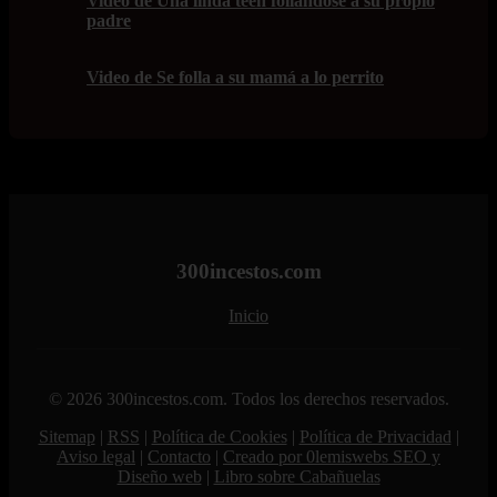
Video de Una linda teen follándose a su propio
padre
Video de Se folla a su mamá a lo perrito
300incestos.com
Inicio
© 2026 300incestos.com. Todos los derechos reservados.
Sitemap
|
RSS
|
Política de Cookies
|
Política de Privacidad
|
Aviso legal
|
Contacto
|
Creado por 0lemiswebs SEO y
Diseño web
|
Libro sobre Cabañuelas