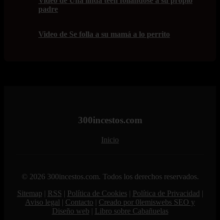
Video de Una linda teen follándose a su propio
padre
Video de Se folla a su mamá a lo perrito
300incestos.com
Inicio
© 2026 300incestos.com. Todos los derechos reservados.
Sitemap
|
RSS
|
Política de Cookies
|
Política de Privacidad
|
Aviso legal
|
Contacto
|
Creado por 0lemiswebs SEO y
Diseño web
|
Libro sobre Cabañuelas