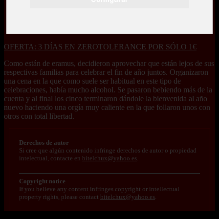
OFERTA: 3 DÍAS EN ZEROTOLERANCE POR SÓLO 1€
Como están de eramus, decidieron aprovechar que están lejos de sus
respectivas familias para celebrar el fin de año juntos. Organizaron
una cena en la que como suele ser habitual en este tipo de
celebraciones, había mucho alcohol. Se pasaron bebiendo más de la
cuenta y al final los cinco terminaron dándole la bienvenida al año
nuevo haciendo una orgía muy caliente en la que follaron unos con
otros con total libertad.
Derechos de autor
Si cree que algún contenido infringe derechos de autor o propiedad
intelectual, contacte en
bitelchux@yahoo.es
.
Copyright notice
If you believe any content infringes copyright or intellectual
property rights, please contact
bitelchux@yahoo.es
.