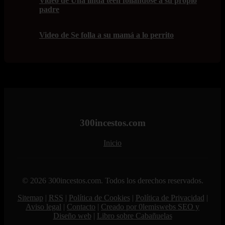
Video de Una linda teen follándose a su propio
padre
Video de Se folla a su mamá a lo perrito
300incestos.com
Inicio
© 2026 300incestos.com. Todos los derechos reservados.
Sitemap
|
RSS
|
Política de Cookies
|
Política de Privacidad
|
Aviso legal
|
Contacto
|
Creado por 0lemiswebs SEO y
Diseño web
|
Libro sobre Cabañuelas