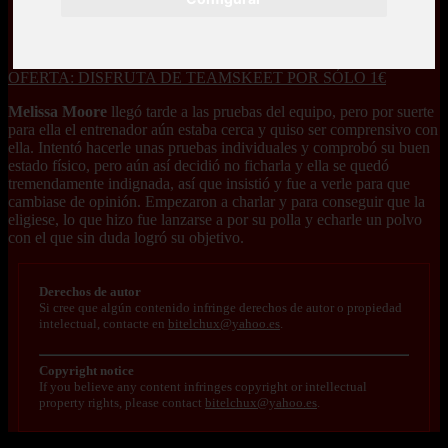
OFERTA: DISFRUTA DE TEAMSKEET POR SÓLO 1€
Melissa Moore
llegó tarde a las pruebas del equipo, pero por suerte
para ella el entrenador aún estaba cerca y quiso ser comprensivo con
ella. Intentó hacerle unas pruebas individuales y comprobó su buen
estado físico, pero aún así decidió no ficharla y ella se quedó
tremendamente indignada, así que insistió y fue a verle para que
cambiase de opinión. Empezaron a charlar y para conseguir que la
eligiese, lo que hizo fue lanzarse a por su polla y echarle un polvo
con el que sin duda logró su objetivo.
Derechos de autor
Si cree que algún contenido infringe derechos de autor o propiedad
intelectual, contacte en
bitelchux@yahoo.es
.
Copyright notice
If you believe any content infringes copyright or intellectual
property rights, please contact
bitelchux@yahoo.es
.