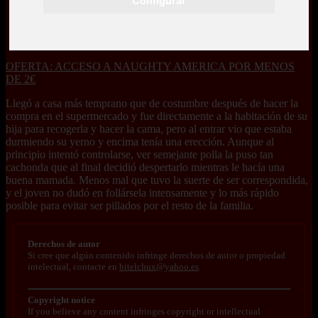
Configurar
OFERTA: ACCESO A NAUGHTY AMERICA POR MENOS
DE 2€
Llegó a casa más temprano que de costumbre después de hacer la
compra en el supermercado y fue directamente a la habitación de su
hija para recogerla y hacer la cama, pero al entrar vio que estaba
durmiendo su yerno y encima tenía una erección. Aunque al
principio intentó controlarse, ver semejante polla la puso tan
cachonda que al final decidió despertarlo mientras le hacía una
buena mamada. Menos mal que tuvo la suerte de ser correspondida,
y el joven no dudó en follársela intensamente y lo más rápido
posible para evitar ser pillados por el resto de la familia.
Derechos de autor
Si cree que algún contenido infringe derechos de autor o propiedad
intelectual, contacte en
bitelchux@yahoo.es
.
Copyright notice
If you believe any content infringes copyright or intellectual