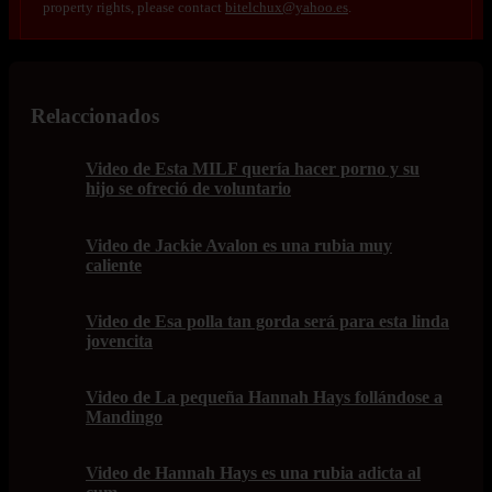
property rights, please contact
bitelchux@yahoo.es
.
Relaccionados
Video de Esta MILF quería hacer porno y su
hijo se ofreció de voluntario
Video de Jackie Avalon es una rubia muy
caliente
Video de Esa polla tan gorda será para esta linda
jovencita
Video de La pequeña Hannah Hays follándose a
Mandingo
Video de Hannah Hays es una rubia adicta al