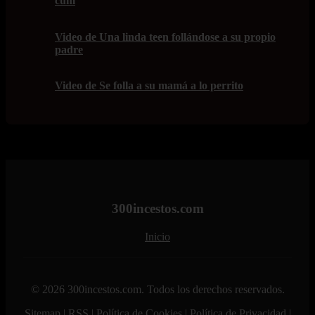
cum
Video de Una linda teen follándose a su propio
padre
Video de Se folla a su mamá a lo perrito
300incestos.com
Inicio
© 2026 300incestos.com. Todos los derechos reservados.
Sitemap
|
RSS
|
Política de Cookies
|
Política de Privacidad
|