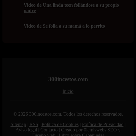
Video de Una linda teen follándose a su propio
padre
Video de Se folla a su mamá a lo perrito
300incestos.com
Inicio
© 2026 300incestos.com. Todos los derechos reservados.
Sitemap
|
RSS
|
Política de Cookies
|
Política de Privacidad
|
Aviso legal
|
Contacto
|
Creado por 0lemiswebs SEO y
Diseño web
|
Libro sobre Cabañuelas