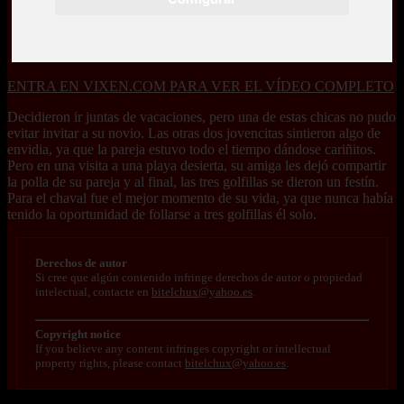
ENTRA EN VIXEN.COM PARA VER EL VÍDEO COMPLETO
Decidieron ir juntas de vacaciones, pero una de estas chicas no pudo
evitar invitar a su novio. Las otras dos jovencitas sintieron algo de
envidia, ya que la pareja estuvo todo el tiempo dándose cariñitos.
Pero en una visita a una playa desierta, su amiga les dejó compartir
la polla de su pareja y al final, las tres golfillas se dieron un festín.
Para el chaval fue el mejor momento de su vida, ya que nunca había
tenido la oportunidad de follarse a tres golfillas él solo.
Derechos de autor
Si cree que algún contenido infringe derechos de autor o propiedad
intelectual, contacte en
bitelchux@yahoo.es
.
Copyright notice
If you believe any content infringes copyright or intellectual
property rights, please contact
bitelchux@yahoo.es
.