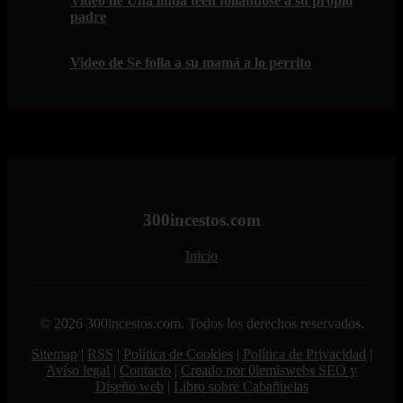
Video de Una linda teen follándose a su propio
padre
Video de Se folla a su mamá a lo perrito
300incestos.com
Inicio
© 2026 300incestos.com. Todos los derechos reservados.
Sitemap
|
RSS
|
Política de Cookies
|
Política de Privacidad
|
Aviso legal
|
Contacto
|
Creado por 0lemiswebs SEO y
Diseño web
|
Libro sobre Cabañuelas