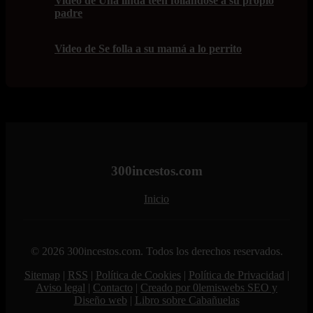
Video de Una linda teen follándose a su propio
padre
Video de Se folla a su mamá a lo perrito
300incestos.com
Inicio
© 2026 300incestos.com. Todos los derechos reservados.
Sitemap
|
RSS
|
Política de Cookies
|
Política de Privacidad
|
Aviso legal
|
Contacto
|
Creado por 0lemiswebs SEO y
Diseño web
|
Libro sobre Cabañuelas