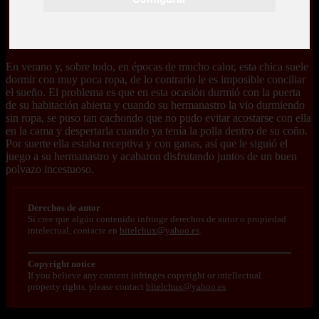
En verano y, sobre todo, en épocas de mucho calor, esta chica suele
dormir con muy poca ropa, de lo contrario le es imposible conciliar
el sueño. El problema es que en esta ocasión durmió con la puerta
de su habitación abierta y cuando su hermanastro la vio durmiendo
sin ropa, se puso tan cachondo que no pudo evitar acostarse con ella
en la cama y despertarla cuando ya tenía la polla dentro de su coño.
Por suerte ella estaba receptiva y con ganas, así que le siguió el
juego a su hermanastro y acabaron disfrutando juntos de un buen
polvazo incestuoso.
Derechos de autor
Si cree que algún contenido infringe derechos de autor o propiedad
intelectual, contacte en
bitelchux@yahoo.es
.
Copyright notice
If you believe any content infringes copyright or intellectual
property rights, please contact
bitelchux@yahoo.es
.