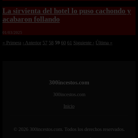
La sirvienta del hotel lo puso cachondo y
acabaron follando
01/03/2025
« Primera
‹ Anterior
57
58
59
60
61
Siguiente ›
Última »
300incestos.com
300incestos.com
Inicio
© 2026 300incestos.com. Todos los derechos reservados.