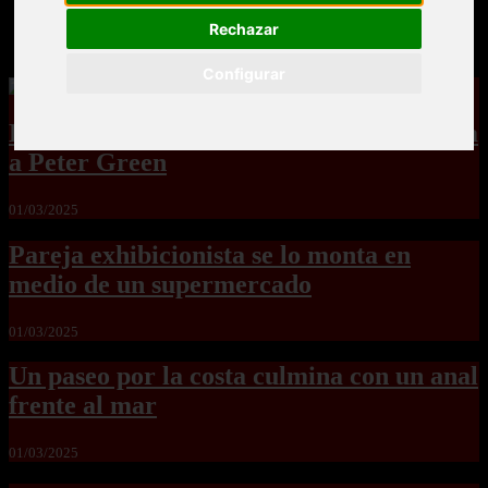
Dos pacientes le meten una doble penetración a una
Rechazar
enfermera tetona
Configurar
Holly Hendrix le pone el culazo en la cara
a Peter Green
01/03/2025
Pareja exhibicionista se lo monta en
medio de un supermercado
01/03/2025
Un paseo por la costa culmina con un anal
frente al mar
01/03/2025