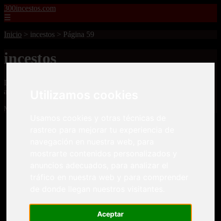
300incestos.com
☰
Inicio
>
incestos
>
Página 59
incestos
Descubre todas las noticias de la categoría incestos. Artículos
actualizados y contenido de calidad en 300incestos.com.
Utilizamos cookies
Mostrando 1393 - 1416 de 4477 artículos
Usamos cookies y otras técnicas de
rastreo para mejorar tu experiencia de
navegación en nuestra web, para
mostrarte contenidos personalizados y
anuncios adecuados, para analizar el
tráfico en nuestra web y para comprender
❮
❯
de donde llegan nuestros visitantes.
Aceptar