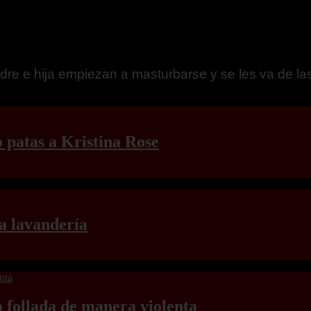
es le meten una doble penetración a una enfermera 
 patas a Kristina Rose
a lavandería
o follada de manera violenta