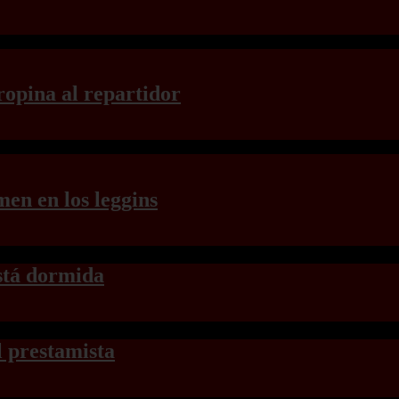
ropina al repartidor
men en los leggins
está dormida
l prestamista