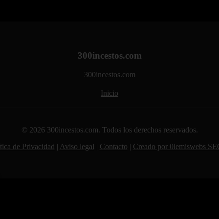
300incestos.com
300incestos.com
Inicio
© 2026 300incestos.com. Todos los derechos reservados.
tica de Privacidad
|
Aviso legal
|
Contacto
|
Creado por 0lemiswebs SE