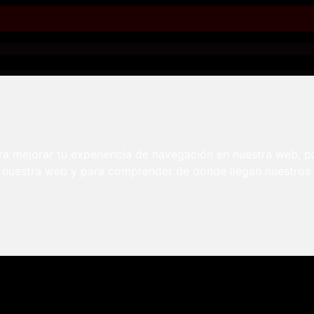
izados y contenido de calidad en 300incestos.com.
ra mejorar tu experiencia de navegación en nuestra web, p
n nuestra web y para comprender de donde llegan nuestros v