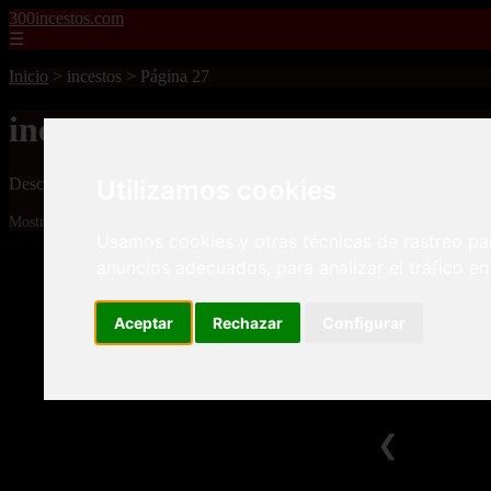
300incestos.com
☰
Inicio
>
incestos
>
Página 27
incestos
Descubre todas las noticias de la categoría incestos. Artículos actual
Utilizamos cookies
Mostrando 625 - 648 de 4477 artículos
Usamos cookies y otras técnicas de rastreo pa
anuncios adecuados, para analizar el tráfico e
Aceptar
Rechazar
Configurar
❮