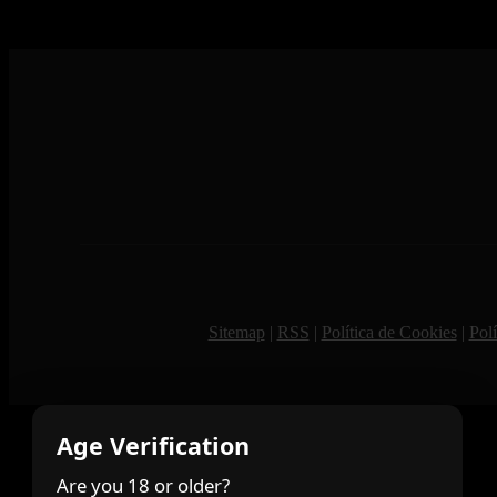
Sitemap
|
RSS
|
Política de Cookies
|
Polí
Age Verification
Are you 18 or older?