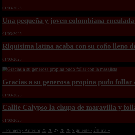
01/03/2025
Una pequeña y joven colombiana enculada
01/03/2025
Riquísima latina acaba con su coño lleno d
01/03/2025
Gracias a su generosa propina pudo follar 
01/03/2025
Callie Calypso la chupa de maravilla y fol
01/03/2025
« Primera
‹ Anterior
25
26
27
28
29
Siguiente ›
Última »