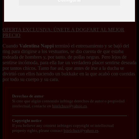
OFERTA EXCLUSIVA: ÚNETE A DOGFART AL MEJOR
PRECIO
Cuando
Valentina Nappi
terminó el entrenamiento y se bajó del
ring para dirigirse a los vestuarios, se dio cuenta de que estaba
rodeada de hombres y, por tanto, de pollas negras. Pero lejos de
sentirse incómoda, para ella fue un verdadero placer sentirse deseada
por tantos chicos. Tanto fue así, que antes de irse a la ducha se
divirtió con ellos haciendo un bukkake en la que acabó con corridas
por todo su cuerpo y su cara.
Derechos de autor
Si cree que algún contenido infringe derechos de autor o propiedad
intelectual, contacte en
bitelchux@yahoo.es
.
Copyright notice
If you believe any content infringes copyright or intellectual
property rights, please contact
bitelchux@yahoo.es
.