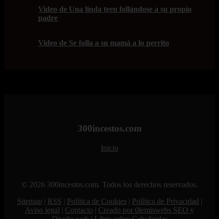
Video de Una linda teen follándose a su propio
padre
Video de Se folla a su mamá a lo perrito
300incestos.com
Inicio
© 2026 300incestos.com. Todos los derechos reservados.
Sitemap
|
RSS
|
Política de Cookies
|
Política de Privacidad
|
Aviso legal
|
Contacto
|
Creado por 0lemiswebs SEO y
Diseño web
|
Libro sobre Cabañuelas