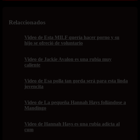
Relaccionados
Video de Esta MILF quería hacer porno y su
hijo se ofreció de voluntario
Video de Jackie Avalon es una rubia muy
caliente
Video de Esa polla tan gorda será para esta linda
jovencita
Video de La pequeña Hannah Hays follándose a
Mandingo
Video de Hannah Hays es una rubia adicta al
cum