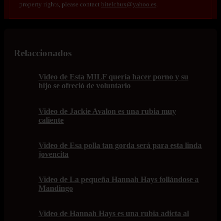
property rights, please contact
bitelchux@yahoo.es
.
Relaccionados
Video de Esta MILF quería hacer porno y su
hijo se ofreció de voluntario
Video de Jackie Avalon es una rubia muy
caliente
Video de Esa polla tan gorda será para esta linda
jovencita
Video de La pequeña Hannah Hays follándose a
Mandingo
Video de Hannah Hays es una rubia adicta al