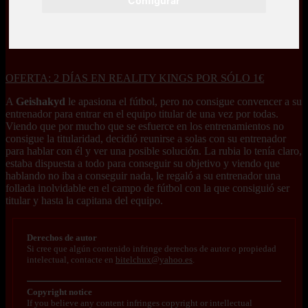
Configurar
OFERTA: 2 DÍAS EN REALITY KINGS POR SÓLO 1€
A
Geishakyd
le apasiona el fútbol, pero no consigue convencer a su
entrenador para entrar en el equipo titular de una vez por todas.
Viendo que por mucho que se esfuerce en los entrenamientos no
consigue la titularidad, decidió reunirse a solas con su entrenador
para hablar con él y ver una posible solución. La rubia lo tenía claro,
estaba dispuesta a todo para conseguir su objetivo y viendo que
hablando no iba a conseguir nada, le regaló a su entrenador una
follada inolvidable en el campo de fútbol con la que consiguió ser
titular y hasta la capitana del equipo.
Derechos de autor
Si cree que algún contenido infringe derechos de autor o propiedad
intelectual, contacte en
bitelchux@yahoo.es
.
Copyright notice
If you believe any content infringes copyright or intellectual