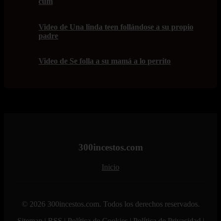
cum
Video de Una linda teen follándose a su propio
padre
Video de Se folla a su mamá a lo perrito
300incestos.com
Inicio
© 2026 300incestos.com. Todos los derechos reservados.
Sitemap
|
RSS
|
Política de Cookies
|
Política de Privacidad
|