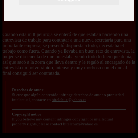
Cuando esta milf pelirroja se enteró de que estaban haciendo una
entrevista de trabajo para contratar a una nueva secretaria para una
importante empresa, se presentó dispuesta a todo, necesitaba el
trabajo como fuera. Cuando ya llevaba un buen rato de entrevista, la
mujer se dio cuenta de que no estaba yendo todo lo bien que debía,
así que sacó a la zorra que lleva dentro y le regaló al encargado de la
entrevista un polvo rápido, intenso y muy morboso con el que al
final consiguió ser contratada.
Derechos de autor
Si cree que algún contenido infringe derechos de autor o propiedad
intelectual, contacte en
bitelchux@yahoo.es
.
Copyright notice
If you believe any content infringes copyright or intellectual
property rights, please contact
bitelchux@yahoo.es
.