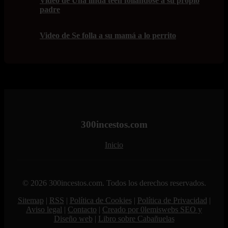
Video de Una linda teen follándose a su propio
padre
Video de Se folla a su mamá a lo perrito
300incestos.com
Inicio
© 2026 300incestos.com. Todos los derechos reservados.
Sitemap
|
RSS
|
Política de Cookies
|
Política de Privacidad
|
Aviso legal
|
Contacto
|
Creado por 0lemiswebs SEO y
Diseño web
|
Libro sobre Cabañuelas