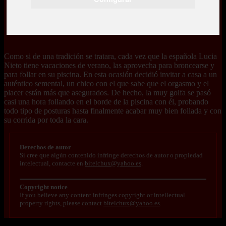
Como si de una tradición se tratara, cada vez que la española Lucia
Nieto tiene vacaciones de verano, las aprovecha para broncearse y
para follar en su piscina. En esta ocasión decidió invitar a casa a un
auténtico semental, un chico con el que sabe que el orgasmo y el
placer están más que asegurados. De hecho, la muy golfa se pasó
casi una hora follando en el borde de la piscina con él, probando
todo tipo de posturas hasta finalmente acabar muy bien follada y con
su corrida por toda la cara.
Derechos de autor
Si cree que algún contenido infringe derechos de autor o propiedad
intelectual, contacte en
bitelchux@yahoo.es
.
Copyright notice
If you believe any content infringes copyright or intellectual
property rights, please contact
bitelchux@yahoo.es
.