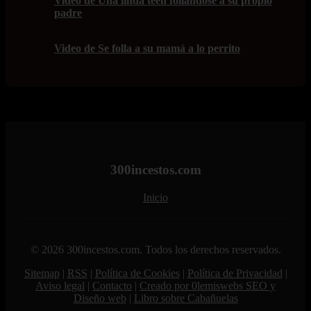
Video de Una linda teen follándose a su propio
padre
Video de Se folla a su mamá a lo perrito
300incestos.com
Inicio
© 2026 300incestos.com. Todos los derechos reservados.
Sitemap
|
RSS
|
Política de Cookies
|
Política de Privacidad
|
Aviso legal
|
Contacto
|
Creado por 0lemiswebs SEO y
Diseño web
|
Libro sobre Cabañuelas