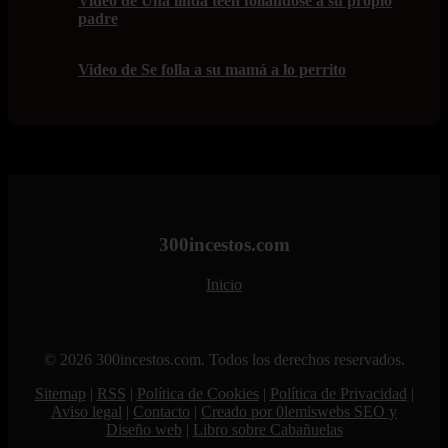
Video de Una linda teen follándose a su propio
padre
Video de Se folla a su mamá a lo perrito
300incestos.com
Inicio
© 2026 300incestos.com. Todos los derechos reservados.
Sitemap
|
RSS
|
Política de Cookies
|
Política de Privacidad
|
Aviso legal
|
Contacto
|
Creado por 0lemiswebs SEO y
Diseño web
|
Libro sobre Cabañuelas