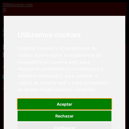
300incestos.com
☰
Inicio
Inicio
>
incestos
>
Llamó la atención de un cachas hasta que logró
Utilizamos cookies
follárselo
Llamó la atención de un cachas hasta que
Usamos cookies y otras técnicas de
logró follárselo
rastreo para mejorar tu experiencia de
navegación en nuestra web, para
📅 01/03/2025
mostrarte contenidos personalizados y
anuncios adecuados, para analizar el
tráfico en nuestra web y para comprender
Anal
Gimnasio
Jovencitas
leggins
Tangas
YouPorn
de donde llegan nuestros visitantes.
Aceptar
Rechazar
Configurar