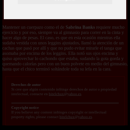
Mantener un cuerpazo como el de
Sabrina Banks
requiere mucho
ejercicio y por eso, siempre va al gimnasio para correr en la cinta y
hacer algo de pesas. El caso, es que en esta ocasión mientras ella
sudaba vestida con unos leggins ajustados, llamó la atención de un
cachas que pasó por allí y que no pudo evitar mirarle el tanga que
asomaba por encima de los leggins. Ella notó sus ojos encima y
quiso aprovechar lo cachondo que estaba, sudando la gota gorda y
quemando calorías pero con un buen polvete en medio del gimnasio,
hasta que el chico terminó soltándole toda su lefa en la cara.
Derechos de autor
Si cree que algún contenido infringe derechos de autor o propiedad
intelectual, contacte en
bitelchux@yahoo.es
.
Copyright notice
If you believe any content infringes copyright or intellectual
property rights, please contact
bitelchux@yahoo.es
.