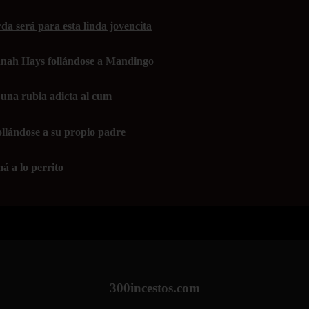
da será para esta linda jovencita
nah Hays follándose a Mandingo
una rubia adicta al cum
ollándose a su propio padre
á a lo perrito
300incestos.com