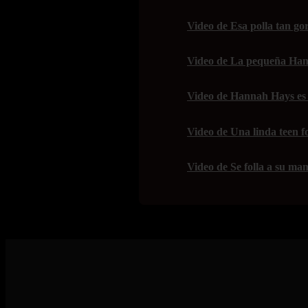
Video de Esa polla tan gor
Video de La pequeña Han
Video de Hannah Hays es 
Video de Una linda teen f
Video de Se folla a su mam