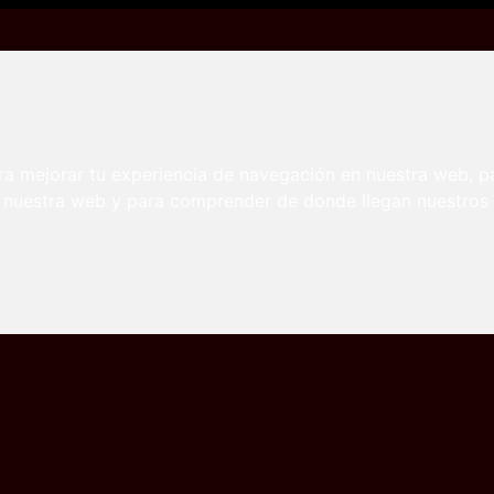
con un &quot;ricachón&quot;
 piscina con un &quot;ricachón&quot;
ra mejorar tu experiencia de navegación en nuestra web, p
n nuestra web y para comprender de donde llegan nuestros v
ríos