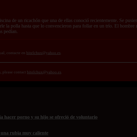
iscina de un ricachón que una de ellas conoció recientemente. Se pusieron
e la polla hasta que lo convencieron para follar en un trío. El hombre 
as pedían.
ual, contacte en
bitelchux@yahoo.es
.
s, please contact
bitelchux@yahoo.es
.
 hacer porno y su hijo se ofreció de voluntario
 una rubia muy caliente