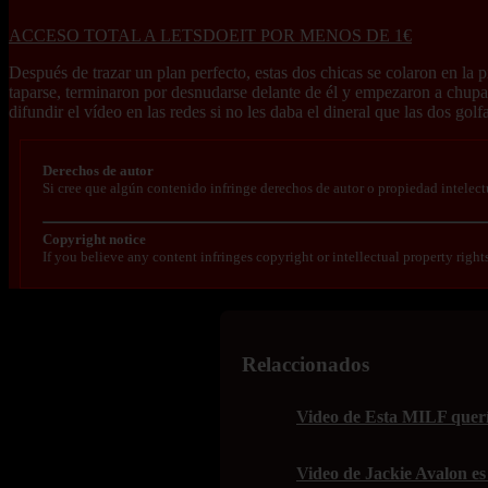
ACCESO TOTAL A LETSDOEIT POR MENOS DE 1€
Después de trazar un plan perfecto, estas dos chicas se colaron en la p
taparse, terminaron por desnudarse delante de él y empezaron a chuparl
difundir el vídeo en las redes si no les daba el dineral que las dos golf
Derechos de autor
Si cree que algún contenido infringe derechos de autor o propiedad intelect
Copyright notice
If you believe any content infringes copyright or intellectual property right
Relaccionados
Video de Esta MILF quería
Video de Jackie Avalon es