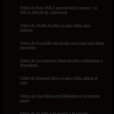
Video de Esta MILF quería hacer porno y su
hijo se ofreció de voluntario
Video de Jackie Avalon es una rubia muy
caliente
Video de Esa polla tan gorda será para esta linda
jovencita
Video de La pequeña Hannah Hays follándose a
Mandingo
Video de Hannah Hays es una rubia adicta al
cum
Video de Una linda teen follándose a su propio
padre
Video de Se folla a su mamá a lo perrito