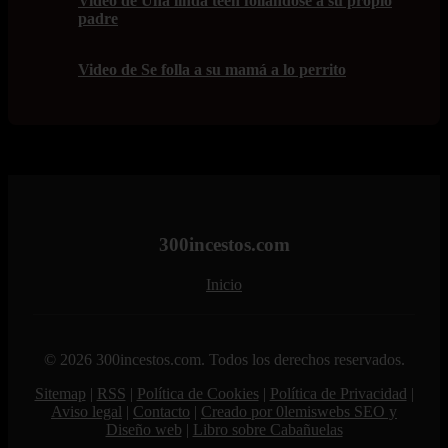
Video de Una linda teen follándose a su propio
padre
Video de Se folla a su mamá a lo perrito
300incestos.com
Inicio
© 2026 300incestos.com. Todos los derechos reservados.
Sitemap
|
RSS
|
Política de Cookies
|
Política de Privacidad
|
Aviso legal
|
Contacto
|
Creado por 0lemiswebs SEO y
Diseño web
|
Libro sobre Cabañuelas