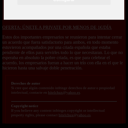
OFERTA: ÚNETE A PRIVATE POR MENOS DE 1€/DÍA
Estos dos importantes empresarios se reunieron para intentar cerrar
un acuerdo que fuera satisfactorio para ambos, en todo momento
estuvieron acompañados por una criada española que estaba
pendiente de ellos para servirles todo lo que necesitaran. Lo que no
esperaba en absoluto la pobre criada, es que para celebrar el
acuerdo, los empresarios fueran a hacer un trío con ella en el que le
hicieron hasta una salvaje doble penetración.
Derechos de autor
Si cree que algún contenido infringe derechos de autor o propiedad
intelectual, contacte en
bitelchux@yahoo.es
.
Copyright notice
If you believe any content infringes copyright or intellectual
property rights, please contact
bitelchux@yahoo.es
.