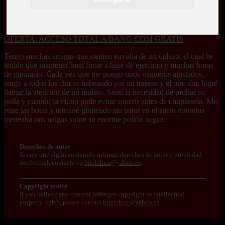
OFERTA: ACCESO TOTAL A BANG.COM GRATIS
Tengo muchas amigas que sienten envidia de mi culazo, el cual he
tenido que mantener bien firme a base de ejercicio y muchas horas
de gimnasio. Cada vez que me pongo unos vaqueros ajustados,
tengo a todos los chicos babeando por mi trasero y el otro día, logré
llamar la atención de un mulato. Sentí la necesidad de probar su
polla y cuando la vi, no pude evitar sonreír antes de chupársela. Me
puse las botas y terminé gimiendo sin parar en el suelo mientras
meneaba mis nalgas sobre su enorme pollón negro.
Derechos de autor
Si cree que algún contenido infringe derechos de autor o propiedad
intelectual, contacte en
bitelchux@yahoo.es
.
Copyright notice
If you believe any content infringes copyright or intellectual
property rights, please contact
bitelchux@yahoo.es
.