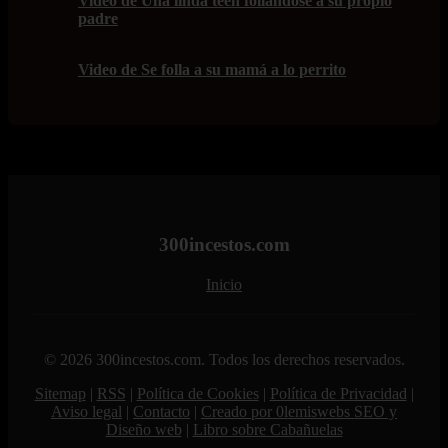
Video de Una linda teen follándose a su propio
padre
Video de Se folla a su mamá a lo perrito
300incestos.com
Inicio
© 2026 300incestos.com. Todos los derechos reservados.
Sitemap
|
RSS
|
Política de Cookies
|
Política de Privacidad
|
Aviso legal
|
Contacto
|
Creado por 0lemiswebs SEO y
Diseño web
|
Libro sobre Cabañuelas