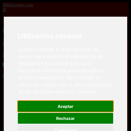
300incestos.com
☰
Inicio
Inicio
>
incestos
>
Alexis Texas y su enorme culo
Utilizamos cookies
Alexis Texas y su enorme culo
Usamos cookies y otras técnicas de
📅 01/03/2025
rastreo para mejorar tu experiencia de
navegación en nuestra web, para
mostrarte contenidos personalizados y
Culioneros
Culonas
Folladas
Muy Zorras
POV
Rubias
anuncios adecuados, para analizar el
tráfico en nuestra web y para comprender
de donde llegan nuestros visitantes.
Aceptar
Rechazar
Configurar