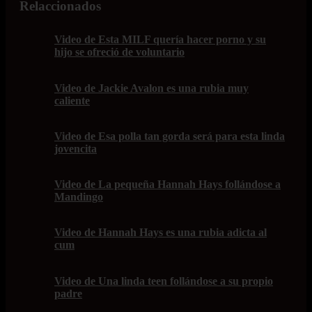
Relaccionados
Video de Esta MILF quería hacer porno y su
hijo se ofreció de voluntario
Video de Jackie Avalon es una rubia muy
caliente
Video de Esa polla tan gorda será para esta linda
jovencita
Video de La pequeña Hannah Hays follándose a
Mandingo
Video de Hannah Hays es una rubia adicta al
cum
Video de Una linda teen follándose a su propio
padre