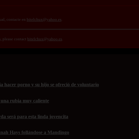
ual, contacte en
bitelchux@yahoo.es
.
s, please contact
bitelchux@yahoo.es
.
 hacer porno y su hijo se ofreció de voluntario
 una rubia muy caliente
da será para esta linda jovencita
nah Hays follándose a Mandingo