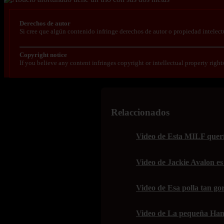
Derechos de autor
Si cree que algún contenido infringe derechos de autor o propiedad intelect
Copyright notice
If you believe any content infringes copyright or intellectual property right
Relaccionados
Video de Esta MILF quería
Video de Jackie Avalon es
Video de Esa polla tan gor
Video de La pequeña Han