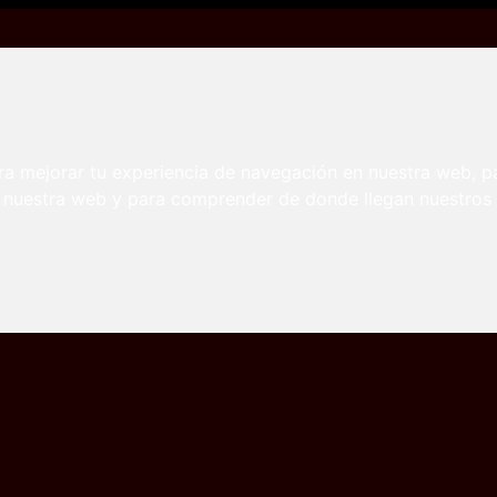
 nietas
ra mejorar tu experiencia de navegación en nuestra web, p
n nuestra web y para comprender de donde llegan nuestros v