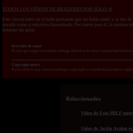
TODOS LOS VÍDEOS DE BRAZZERS POR SÓLO 1€
Este chaval entró en el baño pensando que no había nadie y se dio de 
mirarla como si estuviera hipnotizado. Por suerte para él, la morena te
botaban sin parar.
Derechos de autor
Si cree que algún contenido infringe derechos de autor o propiedad intelect
Copyright notice
If you believe any content infringes copyright or intellectual property right
Relaccionados
Video de Esta MILF quería
Video de Jackie Avalon es