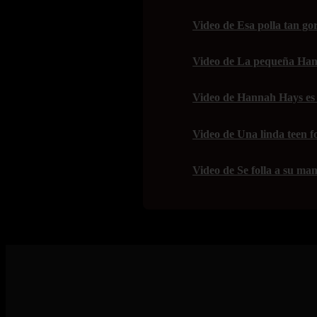
Video de Esa polla tan gor
Video de La pequeña Han
Video de Hannah Hays es 
Video de Una linda teen f
Video de Se folla a su mam