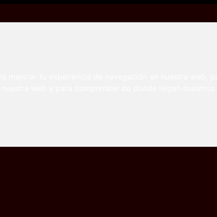
Myers
 Violet Myers
ra mejorar tu experiencia de navegación en nuestra web, p
n nuestra web y para comprender de donde llegan nuestros v
ubanas
Tetonas