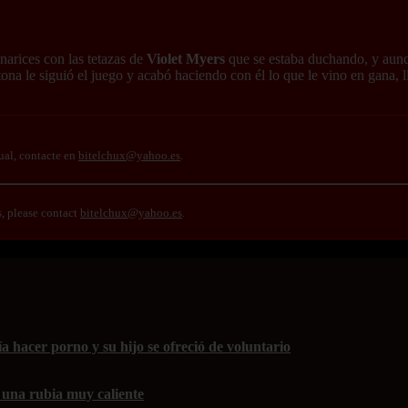
narices con las tetazas de
Violet Myers
que se estaba duchando, y aunqu
tona le siguió el juego y acabó haciendo con él lo que le vino en gana, 
ual, contacte en
bitelchux@yahoo.es
.
s, please contact
bitelchux@yahoo.es
.
 hacer porno y su hijo se ofreció de voluntario
 una rubia muy caliente