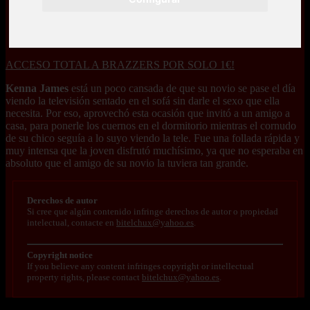
ACCESO TOTAL A BRAZZERS POR SOLO 1€!
Kenna James
está un poco cansada de que su novio se pase el día
viendo la televisión sentado en el sofá sin darle el sexo que ella
necesita. Por eso, aprovechó esta ocasión que invitó a un amigo a
casa, para ponerle los cuernos en el dormitorio mientras el cornudo
de su chico seguía a lo suyo viendo la tele. Fue una follada rápida y
muy intensa que la joven disfrutó muchísimo, ya que no esperaba en
absoluto que el amigo de su novio la tuviera tan grande.
Derechos de autor
Si cree que algún contenido infringe derechos de autor o propiedad
intelectual, contacte en
bitelchux@yahoo.es
.
Copyright notice
If you believe any content infringes copyright or intellectual
property rights, please contact
bitelchux@yahoo.es
.