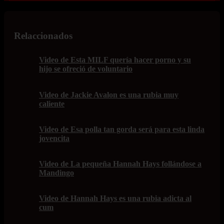
Relaccionados
Video de Esta MILF quería hacer porno y su
hijo se ofreció de voluntario
Video de Jackie Avalon es una rubia muy
caliente
Video de Esa polla tan gorda será para esta linda
jovencita
Video de La pequeña Hannah Hays follándose a
Mandingo
Video de Hannah Hays es una rubia adicta al
cum