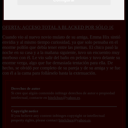
OFERTA: ACCESO TOTAL A BLACKED POR SÓLO 1€
Cuando vio al nuevo novio mulato de su amiga, Emma Hix sintió
envidia y al mismo tiempo curiosidad, ya que solo pensaba en el
enorme pollón que debía tener entre las piernas. El chico pasó la
noche en su casa y a la mañana siguiente, tuvo un encuentro muy
morboso con él. Le vio salir del baño en pelotas y tuvo delante su
enorme verga, algo que fue demasiada tentación para ella. De
hecho, se olvidó por completo de su pareja y de su amiga y se fue
con él a la cama para follárselo hasta la extenuación.
Derechos de autor
Si cree que algún contenido infringe derechos de autor o propiedad
intelectual, contacte en
bitelchux@yahoo.es
.
Copyright notice
If you believe any content infringes copyright or intellectual
property rights, please contact
bitelchux@yahoo.es
.