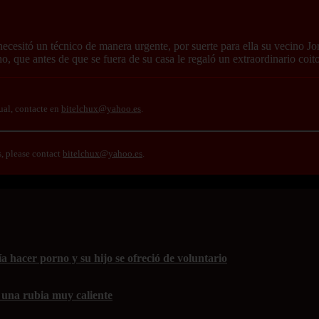
ecesitó un técnico de manera urgente, por suerte para ella su vecino J
o, que antes de que se fuera de su casa le regaló un extraordinario coi
ual, contacte en
bitelchux@yahoo.es
.
s, please contact
bitelchux@yahoo.es
.
 hacer porno y su hijo se ofreció de voluntario
 una rubia muy caliente