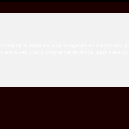
ina al técnico
ble propina al técnico
ra mejorar tu experiencia de navegación en nuestra web, p
n nuestra web y para comprender de donde llegan nuestros v
s
Tetonas