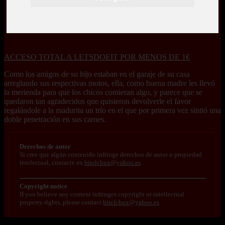
ACCESO TOTAL A LETSDOEIT POR MENOS DE 1€
Como los amigos de su hijo estaban en el garaje de su casa
arreglando sus respectivas motos, ella, como buena madre les llevó
la merienda para que los chicos comieran algo, y parece que se
quedaron tan agradecidos que quisieron devolverle el favor
regalándole a la madurita un trío en el que por primera vez sintió una
doble penetración en sus carnes.
Derechos de autor
Si cree que algún contenido infringe derechos de autor o propiedad
intelectual, contacte en
bitelchux@yahoo.es
.
Copyright notice
If you believe any content infringes copyright or intellectual
property rights, please contact
bitelchux@yahoo.es
.