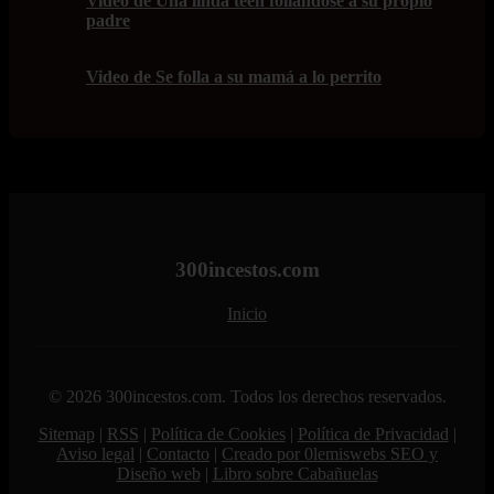
Video de Una linda teen follándose a su propio
padre
Video de Se folla a su mamá a lo perrito
300incestos.com
Inicio
© 2026 300incestos.com. Todos los derechos reservados.
Sitemap
|
RSS
|
Política de Cookies
|
Política de Privacidad
|
Aviso legal
|
Contacto
|
Creado por 0lemiswebs SEO y
Diseño web
|
Libro sobre Cabañuelas