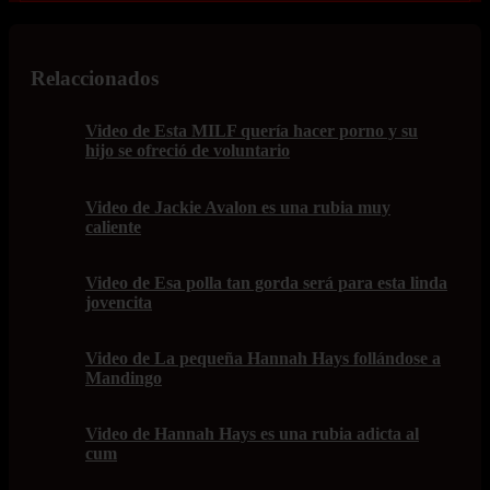
Relaccionados
Video de Esta MILF quería hacer porno y su
hijo se ofreció de voluntario
Video de Jackie Avalon es una rubia muy
caliente
Video de Esa polla tan gorda será para esta linda
jovencita
Video de La pequeña Hannah Hays follándose a
Mandingo
Video de Hannah Hays es una rubia adicta al
cum