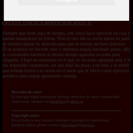
OFERTA: ÚNETE A MOFOS POR SÓLO 1€
Siempre que tiene algo de tiempo, este chico hace ejercicio en casa e
intenta mantenerse en forma. Pero el otro día su novia latina no paró
de intentar llamar su atención para que le echase un buen polvazo.
Él se propuso no hacerle caso y mientras seguía haciendo pesas, ella
se contoneaba mientras al mismo tiempo agarraba su polla para
chuparla. Llegó un momento en el que ya no pudo aguantar más y le
fue imposible contenerse, así que dejó las pesas a un lado y le metió
una follada brutal a su novia en el suelo que le sirvió como ejercicio
aeróbico para seguir quemando calorías.
Derechos de autor
Si cree que algún contenido infringe derechos de autor o propiedad
intelectual, contacte en
bitelchux@yahoo.es
.
Copyright notice
If you believe any content infringes copyright or intellectual
property rights, please contact
bitelchux@yahoo.es
.