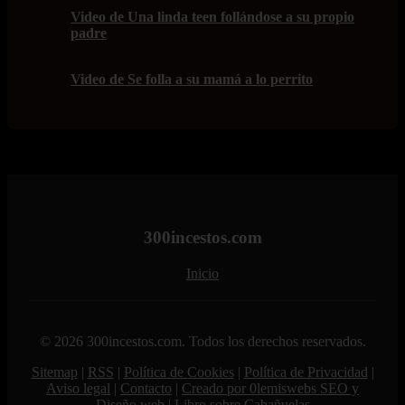
Video de Una linda teen follándose a su propio
padre
Video de Se folla a su mamá a lo perrito
300incestos.com
Inicio
© 2026 300incestos.com. Todos los derechos reservados.
Sitemap
|
RSS
|
Política de Cookies
|
Política de Privacidad
|
Aviso legal
|
Contacto
|
Creado por 0lemiswebs SEO y
Diseño web
|
Libro sobre Cabañuelas