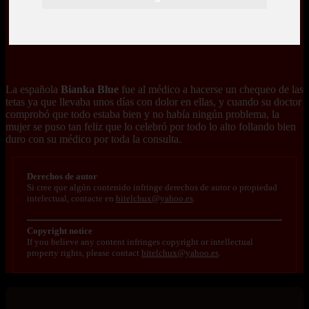
La española
Bianka Blue
fue al médico a hacerse un chequeo de las
tetas ya que llevaba unos días con dolor en ellas, y cuando su doctor
comprobó que todo estaba bien y no había ningún problema, la
mujer se puso tan feliz que lo celebró por todo lo alto follando bien
duro con su médico por toda la consulta.
Derechos de autor
Si cree que algún contenido infringe derechos de autor o propiedad
intelectual, contacte en
bitelchux@yahoo.es
.
Copyright notice
If you believe any content infringes copyright or intellectual
property rights, please contact
bitelchux@yahoo.es
.