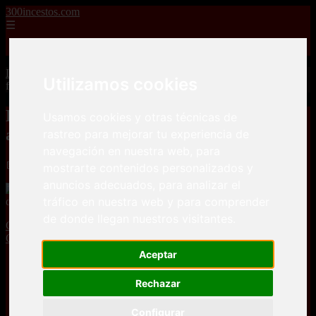
300incestos.com
☰
Inicio
Inicio
>
incestos
>
Fue a hacerse un chequeo de las tetas y acabó
Utilizamos cookies
follada por el doctor
Fue a hacerse un chequeo de las tetas y
Usamos cookies y otras técnicas de
acabó follada por el doctor
rastreo para mejorar tu experiencia de
navegación en nuestra web, para
📅 01/03/2025
mostrarte contenidos personalizados y
anuncios adecuados, para analizar el
tráfico en nuestra web y para comprender
de donde llegan nuestros visitantes.
Chicas Tatuadas
Cumlouder
Folladas
Hospital
Maduras
Pollas
Grandes
Porno Español
Tetonas
Aceptar
Rechazar
Configurar