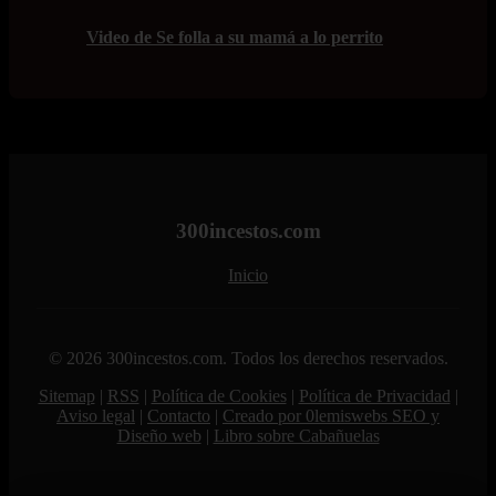
Video de Se folla a su mamá a lo perrito
300incestos.com
Inicio
© 2026 300incestos.com. Todos los derechos reservados.
Sitemap
|
RSS
|
Política de Cookies
|
Política de Privacidad
|
Aviso legal
|
Contacto
|
Creado por 0lemiswebs SEO y
Diseño web
|
Libro sobre Cabañuelas