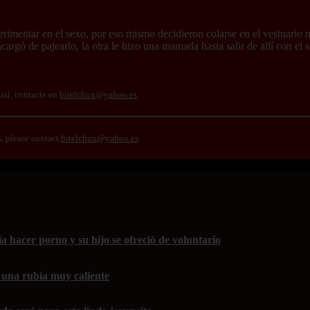
perimentar en el sexo, por eso mismo decidieron colarse en el vestuario 
ncargó de pajearlo, la otra le hizo una mamada hasta salir de allí con el
ual, contacte en
bitelchux@yahoo.es
.
s, please contact
bitelchux@yahoo.es
.
 hacer porno y su hijo se ofreció de voluntario
 una rubia muy caliente