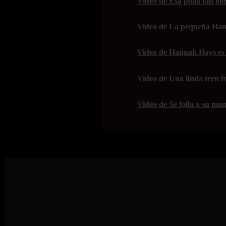
Video de Esa polla tan gor
Video de La pequeña Han
Video de Hannah Hays es 
Video de Una linda teen f
Video de Se folla a su mam