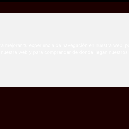
o en busca de semen
asculino en busca de semen
ra mejorar tu experiencia de navegación en nuestra web, p
n nuestra web y para comprender de donde llegan nuestros v