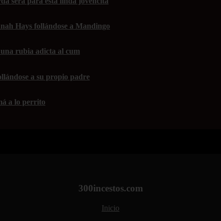
da será para esta linda jovencita
nah Hays follándose a Mandingo
una rubia adicta al cum
ollándose a su propio padre
á a lo perrito
300incestos.com
Inicio